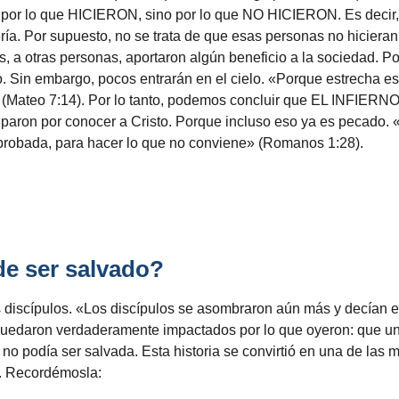
s por lo que HICIERON, sino por lo que NO HICIERON. Es decir,
a. Por supuesto, no se trata de que esas personas no hiciera
es, a otras personas, aportaron algún beneficio a la sociedad. 
Sin embargo, pocos entrarán en el cielo. «Porque estrecha es 
llan» (Mateo 7:14). Por lo tanto, podemos concluir que EL I
aron por conocer a Cristo. Porque incluso eso ya es pecado. 
eprobada, para hacer lo que no conviene» (Romanos 1:28).
de ser salvado?
us discípulos. «Los discípulos se asombraron aún más y decían e
 quedaron verdaderamente impactados por lo que oyeron: que u
 no podía ser salvada. Esta historia se convirtió en una de la
s. Recordémosla: