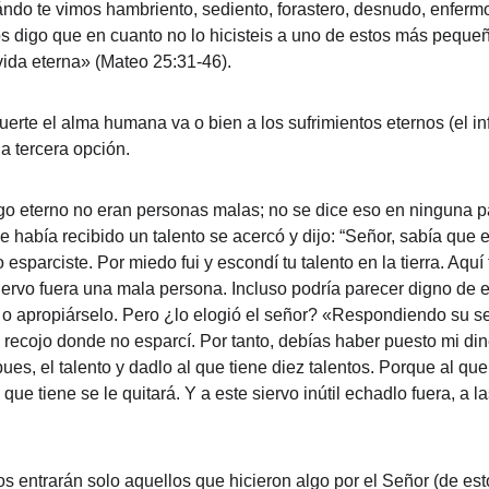
do te vimos hambriento, sediento, forastero, desnudo, enfermo o
s digo que en cuanto no lo hicisteis a uno de estos más pequeños
a vida eterna» (Mateo 25:31-46).
e el alma humana va o bien a los sufrimientos eternos (el infier
a tercera opción.
go eterno no eran personas malas; no se dice eso en ninguna p
ue había recibido un talento se acercó y dijo: “Señor, sabía qu
parciste. Por miedo fui y escondí tu talento en la tierra. Aquí
ervo fuera una mala persona. Incluso podría parecer digno de e
 o apropiárselo. Pero ¿lo elogió el señor? «Respondiendo su señ
cojo donde no esparcí. Por tanto, debías haber puesto mi diner
ues, el talento y dadlo al que tiene diez talentos. Porque al que 
e tiene se le quitará. Y a este siervo inútil echadlo fuera, a las ti
los entrarán solo aquellos que hicieron algo por el Señor (de e