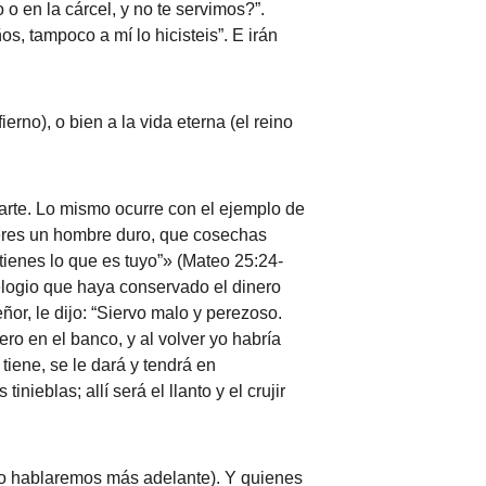
 en la cárcel, y no te servimos?”. 
, tampoco a mí lo hicisteis”. E irán 
no), o bien a la vida eterna (el reino 
arte. Lo mismo ocurre con el ejemplo de 
e eres un hombre duro, que cosechas 
 tienes lo que es tuyo”» (Mateo 25:24-
logio que haya conservado el dinero 
or, le dijo: “Siervo malo y perezoso. 
o en el banco, y al volver yo habría 
tiene, se le dará y tendrá en 
nieblas; allí será el llanto y el crujir 
sto hablaremos más adelante). Y quienes 