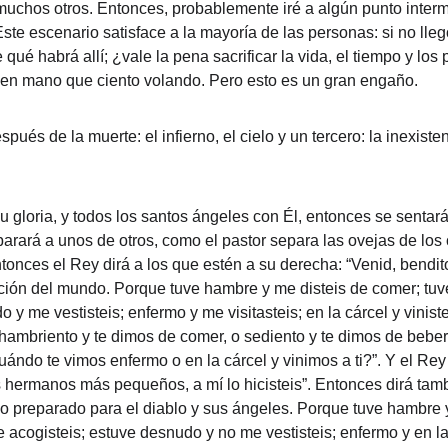
hos otros. Entonces, probablemente iré a algún punto intermedio
te escenario satisface a la mayoría de las personas: si no llego
 qué habrá allí; ¿vale la pena sacrificar la vida, el tiempo y los
en mano que ciento volando. Pero esto es un gran engaño.
spués de la muerte: el infierno, el cielo y un tercero: la inexist
gloria, y todos los santos ángeles con Él, entonces se sentará 
arará a unos de otros, como el pastor separa las ovejas de los 
ntonces el Rey dirá a los que estén a su derecha: “Venid, bendit
ión del mundo. Porque tuve hambre y me disteis de comer; tuve 
 y me vestisteis; enfermo y me visitasteis; en la cárcel y viniste
ambriento y te dimos de comer, o sediento y te dimos de beber
ndo te vimos enfermo o en la cárcel y vinimos a ti?”. Y el Rey 
s hermanos más pequeños, a mí lo hicisteis”. Entonces dirá tamb
rno preparado para el diablo y sus ángeles. Porque tuve hambre 
e acogisteis; estuve desnudo y no me vestisteis; enfermo y en la