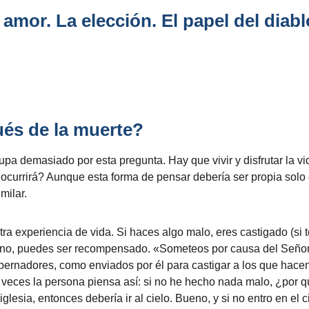
l amor. La elección. El papel del diab
és de la muerte?
pa demasiado por esta pregunta. Hay que vivir y disfrutar la v
 ocurrirá? Aunque esta forma de pensar debería ser propia solo 
milar.
ra experiencia de vida. Si haces algo malo, eres castigado (si t
ueno, puedes ser recompensado. «Someteos por causa del Señor 
bernadores, como enviados por él para castigar a los que hacen 
 veces la persona piensa así: si no he hecho nada malo, ¿por qué 
lesia, entonces debería ir al cielo. Bueno, y si no entro en el ci