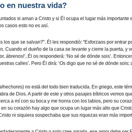
o en nuestra vida?
untados si aman a Cristo y si Él ocupa el lugar más importante
s casos esto no es así.
 los que se salvan?”. Él les respondió: “Esforzaos por entrar po
. Cuando el dueño de la casa se levante y cierre la puerta, y v
ñor, ábrenos!’, Él os responderá: ‘No sé de dónde sois’. Entonc
estras calles’. Pero Él dirá: ‘Os digo que no sé de dónde sois; 
alhechores) no está del todo bien traducida. En griego, este térm
labra de Dios. A partir de este y otros pasajes bíblicos vemos 
rca a mí con su boca y me honra con los labios, pero su corazón
en su corazón hay algo que ocupa un lugar más alto que Cristo. 
risto ni siquiera sospechaba que sus riquezas eran más import
rdaderamente a Cristo o solo cree amarlo, ese amor debe se