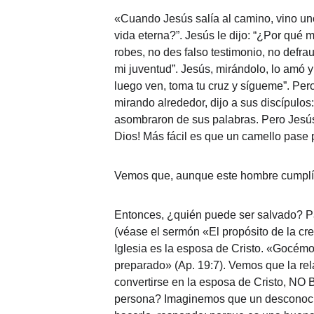
«Cuando Jesús salía al camino, vino uno
vida eterna?”. Jesús le dijo: “¿Por qu
robes, no des falso testimonio, no defra
mi juventud”. Jesús, mirándolo, lo amó y l
luego ven, toma tu cruz y sígueme”. Pero
mirando alrededor, dijo a sus discípulos:
asombraron de sus palabras. Pero Jesús vo
Dios! Más fácil es que un camello pase p
Vemos que, aunque este hombre cumplía l
Entonces, ¿quién puede ser salvado? Pa
(véase el sermón «El propósito de la cre
Iglesia es la esposa de Cristo. «Gocém
preparado» (Ap. 19:7). Vemos que la rela
convertirse en la esposa de Cristo,
persona? Imaginemos que un desconocido