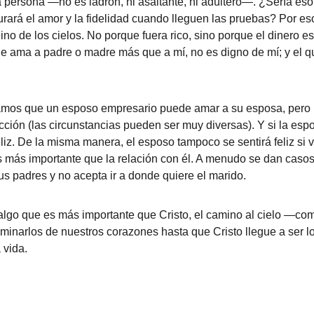
 persona —no es ladrón, ni asaltante, ni adúltero—. ¿Sería eso
ará el amor y la fidelidad cuando lleguen las pruebas? Por eso 
reino de los cielos. No porque fuera rico, sino porque el dinero
e ama a padre o madre más que a mí, no es digno de mí; y el qu
gamos que un esposo empresario puede amar a su esposa, pero 
lección (las circunstancias pueden ser muy diversas). Y si la es
eliz. De la misma manera, el esposo tampoco se sentirá feliz s
 más importante que la relación con él. A menudo se dan casos
us padres y no acepta ir a donde quiere el marido.
algo que es más importante que Cristo, el camino al cielo —com
minarlos de nuestros corazones hasta que Cristo llegue a ser l
 vida.