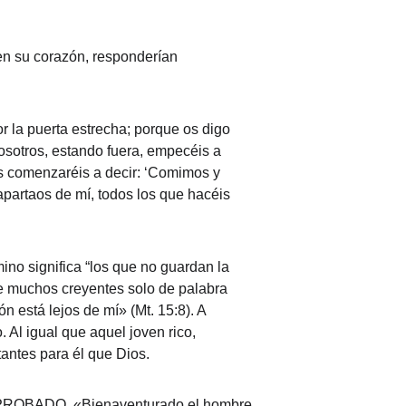
 en su corazón, responderían 
r la puerta estrecha; porque os digo 
osotros, estando fuera, empecéis a 
es comenzaréis a decir: ‘Comimos y 
apartaos de mí, todos los que hacéis 
ino significa “los que no guardan la 
que muchos creyentes solo de palabra 
 está lejos de mí» (Mt. 15:8). A 
Al igual que aquel joven rico, 
antes para él que Dios.
r PROBADO. «Bienaventurado el hombre 