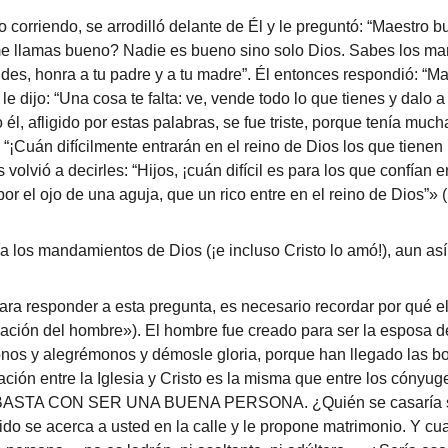
 corriendo, se arrodilló delante de Él y le preguntó: “Maestro 
é me llamas bueno? Nadie es bueno sino solo Dios. Sabes los ma
udes, honra a tu padre y a tu madre”. Él entonces respondió: “M
e dijo: “Una cosa te falta: ve, vende todo lo que tienes y dalo a 
 él, afligido por estas palabras, se fue triste, porque tenía mu
 “¡Cuán difícilmente entrarán en el reino de Dios los que tienen 
lvió a decirles: “Hijos, ¡cuán difícil es para los que confían en
or el ojo de una aguja, que un rico entre en el reino de Dios”» 
os mandamientos de Dios (¡e incluso Cristo lo amó!), aun así C
ra responder a esta pregunta, es necesario recordar por qué el
ación del hombre»). El hombre fue creado para ser la esposa de 
onos y alegrémonos y démosle gloria, porque han llegado las b
ción entre la Iglesia y Cristo es la misma que entre los cónyuge
 NO BASTA CON SER UNA BUENA PERSONA. ¿Quién se casaría s
 se acerca a usted en la calle y le propone matrimonio. Y cua