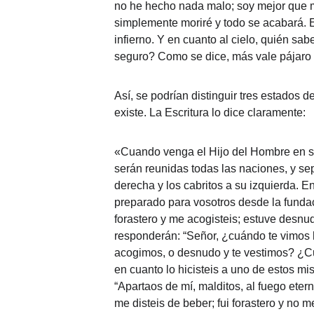
no he hecho nada malo; soy mejor que muc
simplemente moriré y todo se acabará. Es
infierno. Y en cuanto al cielo, quién sabe
seguro? Como se dice, más vale pájaro 
Así, se podrían distinguir tres estados de
existe. La Escritura lo dice claramente:
«Cuando venga el Hijo del Hombre en su 
serán reunidas todas las naciones, y sep
derecha y los cabritos a su izquierda. E
preparado para vosotros desde la fundac
forastero y me acogisteis; estuve desnudo
responderán: “Señor, ¿cuándo te vimos h
acogimos, o desnudo y te vestimos? ¿Cuá
en cuanto lo hicisteis a uno de estos mi
“Apartaos de mí, malditos, al fuego ete
me disteis de beber; fui forastero y no m