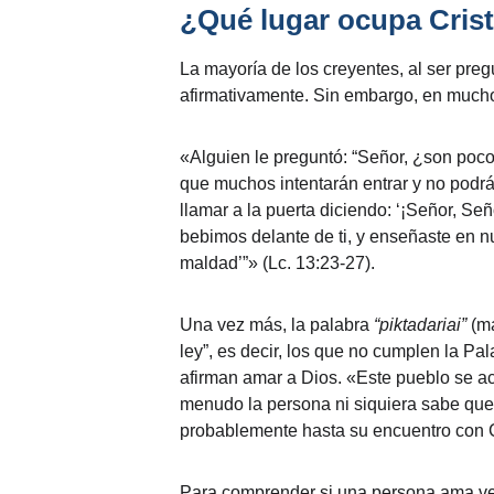
¿Qué lugar ocupa Crist
La mayoría de los creyentes, al ser preg
afirmativamente. Sin embargo, en mucho
«Alguien le preguntó: “Señor, ¿son pocos
que muchos intentarán entrar y no podrán
llamar a la puerta diciendo: ‘¡Señor, Se
bebimos delante de ti, y enseñaste en nu
maldad’”» (Lc. 13:23-27).
Una vez más, la palabra 
“piktadariai”
 (m
ley”, es decir, los que no cumplen la Pa
afirman amar a Dios. «Este pueblo se ace
menudo la persona ni siquiera sabe que 
probablemente hasta su encuentro con C
Para comprender si una persona ama ve