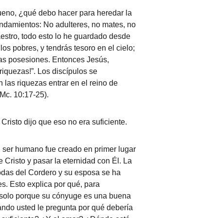
bueno, ¿qué debo hacer para heredar la 
ndamientos: No adulteres, no mates, no 
aestro, todo esto lo he guardado desde 
los pobres, y tendrás tesoro en el cielo; 
chas posesiones. Entonces Jesús, 
riquezas!”. Los discípulos se 
 las riquezas entrar en el reino de 
(Mc. 10:17-25).
risto dijo que eso no era suficiente.
 ser humano fue creado en primer lugar 
Cristo y pasar la eternidad con Él. La 
odas del Cordero y su esposa se ha 
s. Esto explica por qué, para 
olo porque su cónyuge es una buena 
ndo usted le pregunta por qué debería 